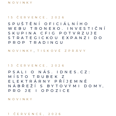
NOVINKY
15 ČERVENCE, 2026
SPUŠTĚNÍ OFICIÁLNÍHO
WEBU TRONEXO. INVESTIČNÍ
SKUPINA CFIG POTVRZUJE
STRATEGICKOU EXPANZI DO
PROP TRADINGU
NOVINKY
TISKOVÉ ZPRÁVY
13 ČERVENCE, 2026
PSALI O NÁS. IDNES.CZ:
MÍSTO TRUBEK Z
ELEKTRÁRNY PŘÍJEMNÉ
NÁBŘEŽÍ S BYTOVÝMI DOMY,
PRO JE I OPOZICE
NOVINKY
1 ČERVENCE, 2026