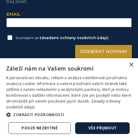
DALŠÍHO.
EMAIL
*
Souhlasím se
zásadami ochrany osobních údajů
.
*
ODEBÍRAT NOVINKY
×
Záleží nám na Vašem soukromí
K personalizaci obsahu, reklam a analýze návštěvnosti používáme
ZŮSTAŇME VE SPOJENÍ:
soubory cookie. Informace o vašem používání našich stránek také
sdílíme s našimi reklamními a analytickými partnery, kteří je mohou
TEL: 840 85 86 87
kombinovat s dalšími informacemi, které jste jim poskytli nebo které
shromáždili při vašem používání jejich služeb.
Zásady ochrany
FACEBOOK
LINKEDIN
osobních údajů
YOUTUBE
INSTAGRAM
ZOBRAZIT PODROBNOSTI
Všechna práva vyhrazena © 2013 – 2023 CFIG SE.
POUZE NEZBYTNÉ
VŠE PŘIJMOUT