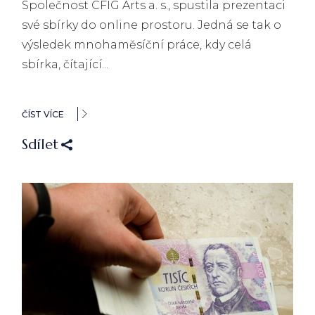
Společnost CFIG Arts a. s., spustila prezentaci
své sbírky do online prostoru. Jedná se tak o
výsledek mnohaměsíční práce, kdy celá
sbírka, čítající...
ČÍST VÍCE
Sdílet