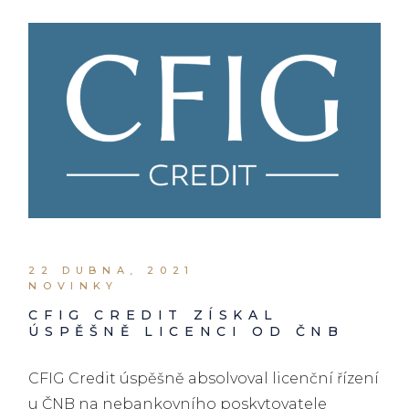
22 DUBNA, 2021
NOVINKY
CFIG CREDIT ZÍSKAL
ÚSPĚŠNĚ LICENCI OD ČNB
CFIG Credit úspěšně absolvoval licenční řízení
u ČNB na nebankovního poskytovatele