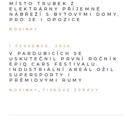
MÍSTO TRUBEK Z
ELEKTRÁRNY PŘÍJEMNÉ
NÁBŘEŽÍ S BYTOVÝMI DOMY,
PRO JE I OPOZICE
NOVINKY
1 ČERVENCE, 2026
V PARDUBICÍCH SE
USKUTEČNIL PRVNÍ ROČNÍK
EPIQ CARS FESTIVALU.
INDUSTRIÁLNÍ AREÁL OŽIL
SUPERSPORTY I
PRÉMIOVÝMI RUMY
NOVINKY
TISKOVÉ ZPRÁVY