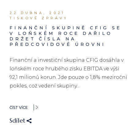
22 DUBNA, 2021
TISKOVÉ ZPRÁVY
FINANČNÍ SKUPINĚ CFIG SE
V LOŇSKÉM ROCE DAŘILO
DRŽET ČÍSLA NA
PŘEDCOVIDOVÉ ÚROVNI
Finanční a investiční skupina CFIG dosáhla v
loňském roce hrubého zisku EBITDA ve výši
92,1 milionů korun. Jde pouze o 1,8% meziroční
pokles, což vedení skupiny...
ČÍST VÍCE
Sdílet