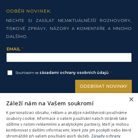
ODBĚR NOVINEK:
NECHTE SI ZASÍLAT NEJAKTUÁLNĚJŠÍ ROZHOVORY,
TISKOVÉ ZPRÁVY, NÁZORY A KOMENTÁŘE A MNOHO
DALŠÍHO.
EMAIL
*
Souhlasím se
zásadami ochrany osobních údajů
.
*
ODEBÍRAT NOVINKY
×
Záleží nám na Vašem soukromí
K personalizaci obsahu, reklam a analýze návštěvnosti používáme
ZŮSTAŇME VE SPOJENÍ:
soubory cookie. Informace o vašem používání našich stránek také
sdílíme s našimi reklamními a analytickými partnery, kteří je mohou
TEL: 840 85 86 87
kombinovat s dalšími informacemi, které jste jim poskytli nebo které
shromáždili při vašem používání jejich služeb.
Zásady ochrany
FACEBOOK
LINKEDIN